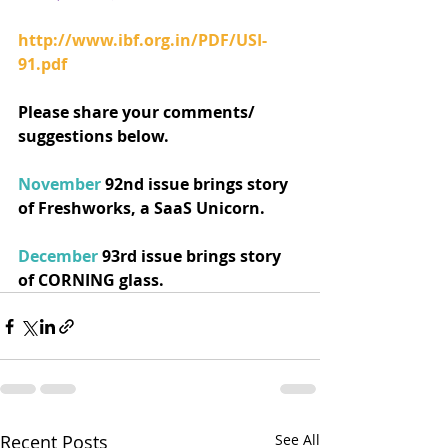
http://www.ibf.org.in/PDF/USI-
91.pdf
Please share your comments/ 
suggestions below.
November 
92nd issue brings story 
of Freshworks, a SaaS Unicorn.
December
 93rd issue brings story 
of CORNING glass.
Recent Posts
See All